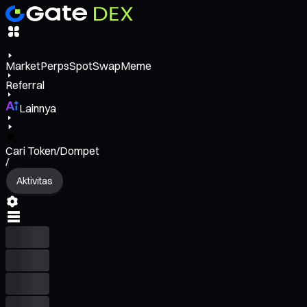
Market
Perps
Spot
Swap
Meme
Referral
Lainnya
Cari Token/Dompet
/
Aktivitas