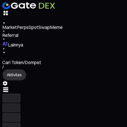
Market
Perps
Spot
Swap
Meme
Referral
Lainnya
Cari Token/Dompet
/
Aktivitas