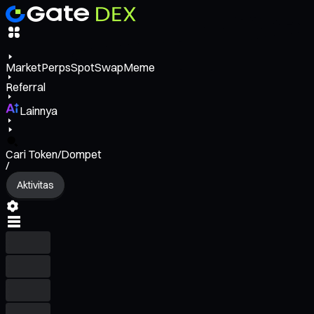
Market
Perps
Spot
Swap
Meme
Referral
Lainnya
Cari Token/Dompet
/
Aktivitas