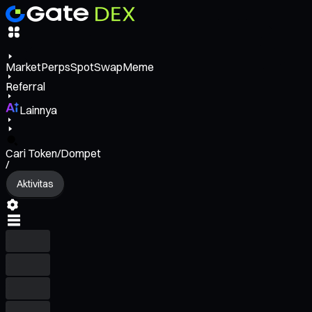
Market
Perps
Spot
Swap
Meme
Referral
Lainnya
Cari Token/Dompet
/
Aktivitas