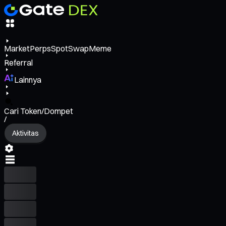
Market
Perps
Spot
Swap
Meme
Referral
Lainnya
Cari Token/Dompet
/
Aktivitas