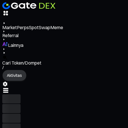
Market
Perps
Spot
Swap
Meme
Referral
Lainnya
Cari Token/Dompet
/
Aktivitas