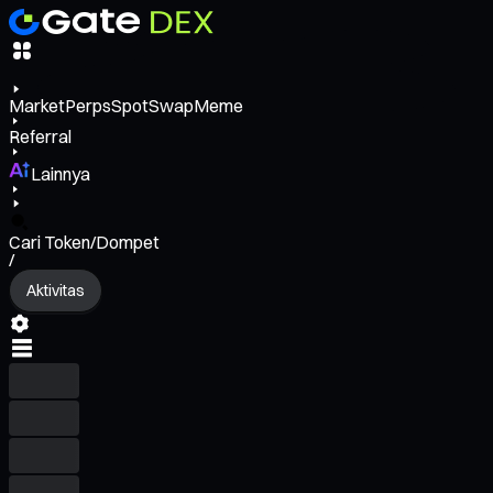
Market
Perps
Spot
Swap
Meme
Referral
Lainnya
Cari Token/Dompet
/
Aktivitas