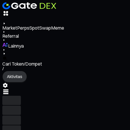
Market
Perps
Spot
Swap
Meme
Referral
Lainnya
Cari Token/Dompet
/
Aktivitas