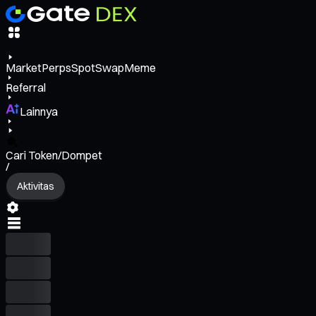
Market
Perps
Spot
Swap
Meme
Referral
Lainnya
Cari Token/Dompet
/
Aktivitas