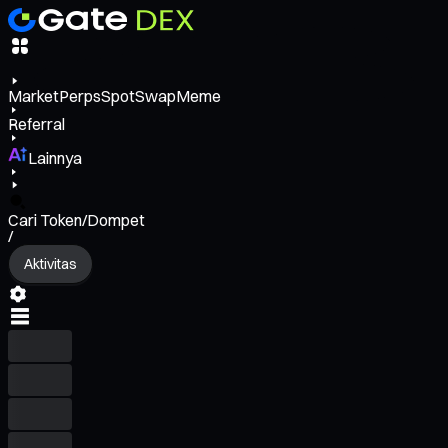
Market
Perps
Spot
Swap
Meme
Referral
Lainnya
Cari Token/Dompet
/
Aktivitas