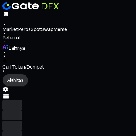
Market
Perps
Spot
Swap
Meme
Referral
Lainnya
Cari Token/Dompet
/
Aktivitas