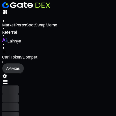
Market
Perps
Spot
Swap
Meme
Referral
Lainnya
Cari Token/Dompet
/
Aktivitas