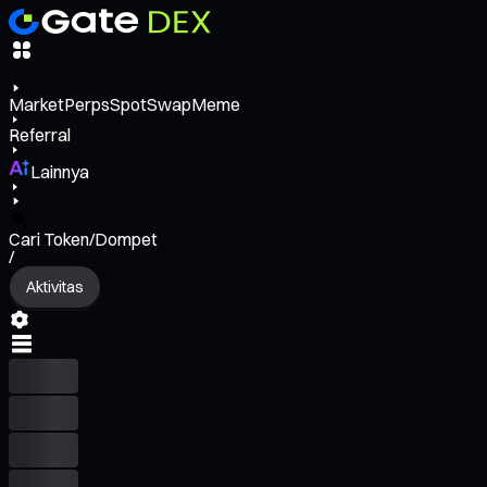
Market
Perps
Spot
Swap
Meme
Referral
Lainnya
Cari Token/Dompet
/
Aktivitas