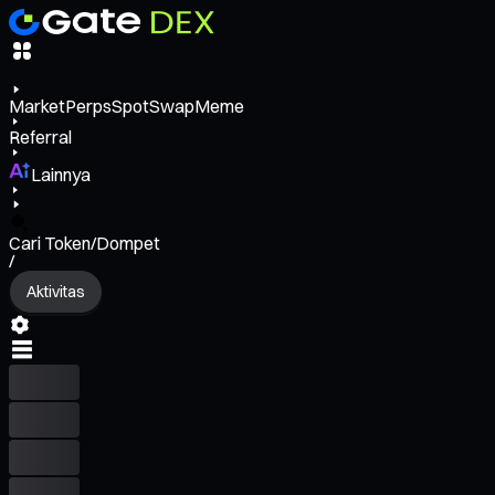
Market
Perps
Spot
Swap
Meme
Referral
Lainnya
Cari Token/Dompet
/
Aktivitas