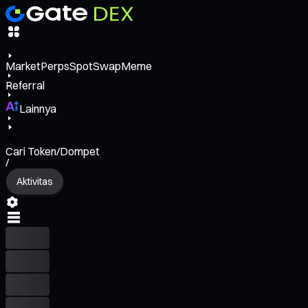
Market
Perps
Spot
Swap
Meme
Referral
Lainnya
Cari Token/Dompet
/
Aktivitas