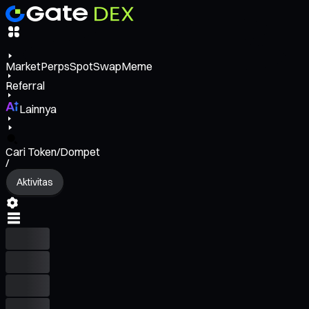
Market
Perps
Spot
Swap
Meme
Referral
Lainnya
Cari Token/Dompet
/
Aktivitas