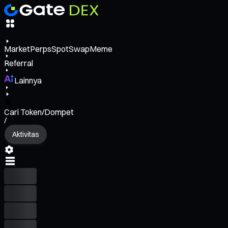
Market
Perps
Spot
Swap
Meme
Referral
Lainnya
Cari Token/Dompet
/
Aktivitas