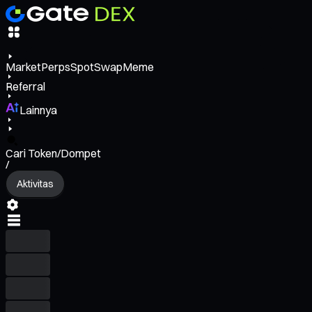
Market
Perps
Spot
Swap
Meme
Referral
Lainnya
Cari Token/Dompet
/
Aktivitas