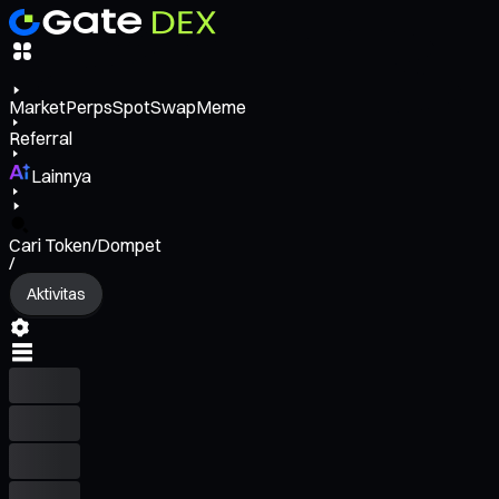
Market
Perps
Spot
Swap
Meme
Referral
Lainnya
Cari Token/Dompet
/
Aktivitas