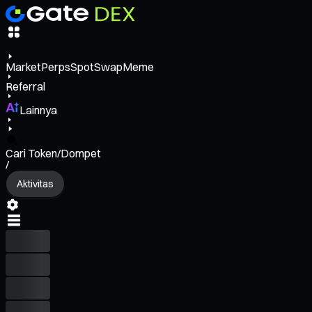
Market
Perps
Spot
Swap
Meme
Referral
Lainnya
Cari Token/Dompet
/
Aktivitas