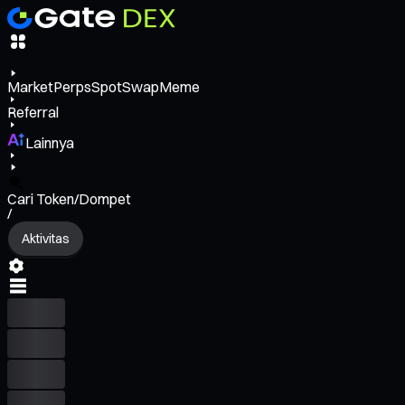
Market
Perps
Spot
Swap
Meme
Referral
Lainnya
Cari Token/Dompet
/
Aktivitas