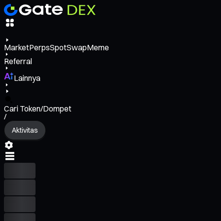
Market
Perps
Spot
Swap
Meme
Referral
Lainnya
Cari Token/Dompet
/
Aktivitas