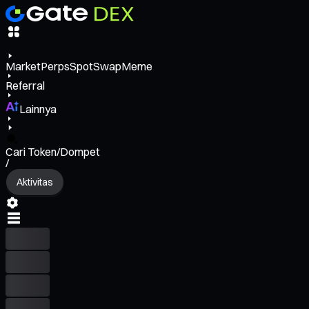
Market
Perps
Spot
Swap
Meme
Referral
Lainnya
Cari Token/Dompet
/
Aktivitas