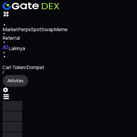
Market
Perps
Spot
Swap
Meme
Referral
Lainnya
Cari Token/Dompet
/
Aktivitas