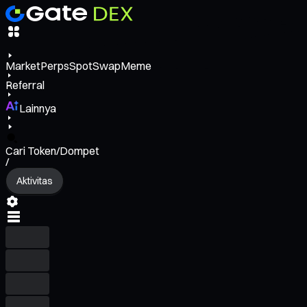
Market
Perps
Spot
Swap
Meme
Referral
Lainnya
Cari Token/Dompet
/
Aktivitas