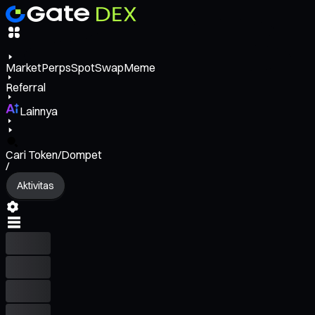
Market
Perps
Spot
Swap
Meme
Referral
Lainnya
Cari Token/Dompet
/
Aktivitas