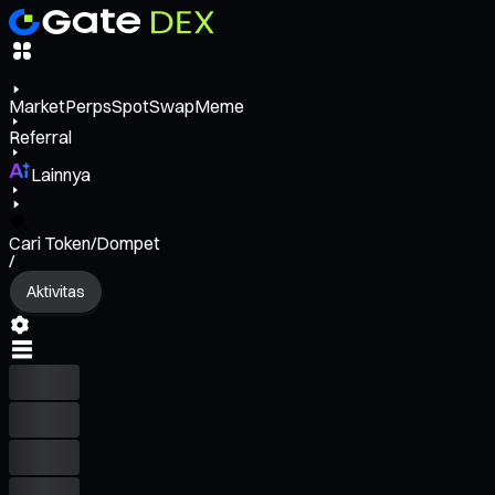
Market
Perps
Spot
Swap
Meme
Referral
Lainnya
Cari Token/Dompet
/
Aktivitas