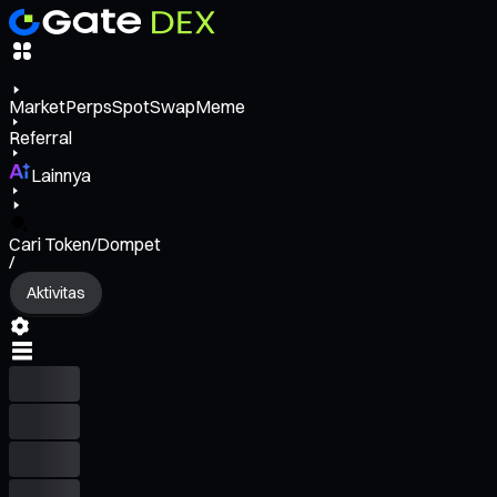
Market
Perps
Spot
Swap
Meme
Referral
Lainnya
Cari Token/Dompet
/
Aktivitas