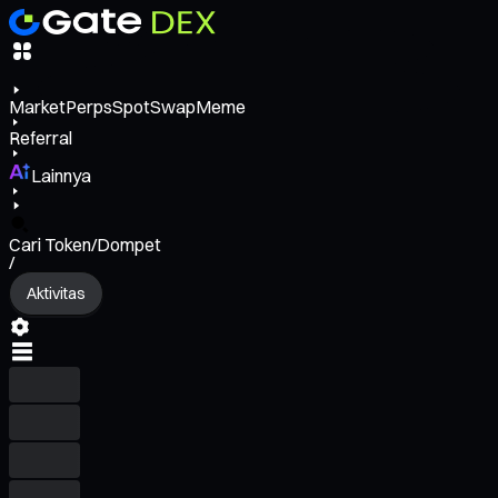
Market
Perps
Spot
Swap
Meme
Referral
Lainnya
Cari Token/Dompet
/
Aktivitas