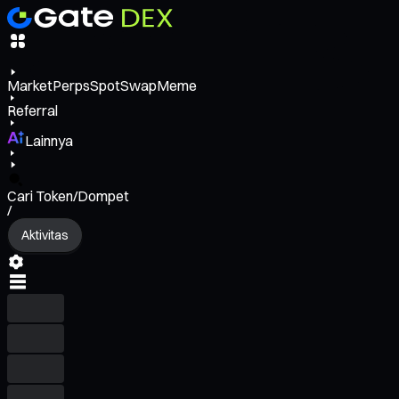
Market
Perps
Spot
Swap
Meme
Referral
Lainnya
Cari Token/Dompet
/
Aktivitas