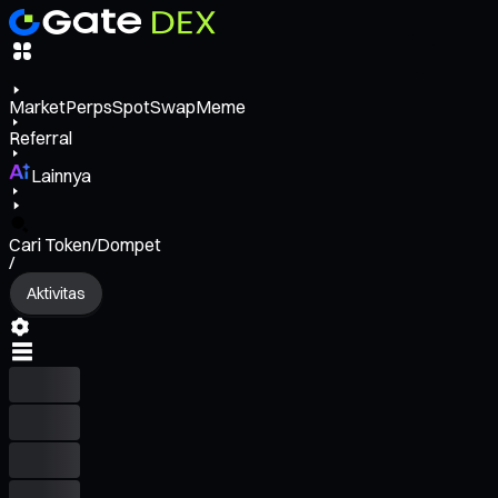
Market
Perps
Spot
Swap
Meme
Referral
Lainnya
Cari Token/Dompet
/
Aktivitas