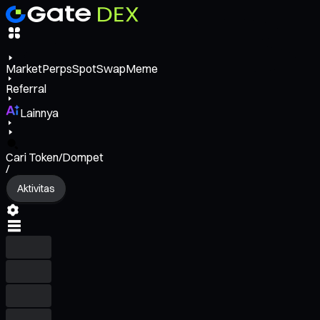
Market
Perps
Spot
Swap
Meme
Referral
Lainnya
Cari Token/Dompet
/
Aktivitas