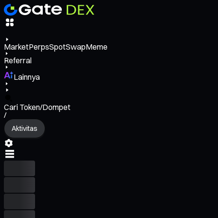
Market
Perps
Spot
Swap
Meme
Referral
Lainnya
Cari Token/Dompet
/
Aktivitas