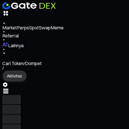
Market
Perps
Spot
Swap
Meme
Referral
Lainnya
Cari Token/Dompet
/
Aktivitas