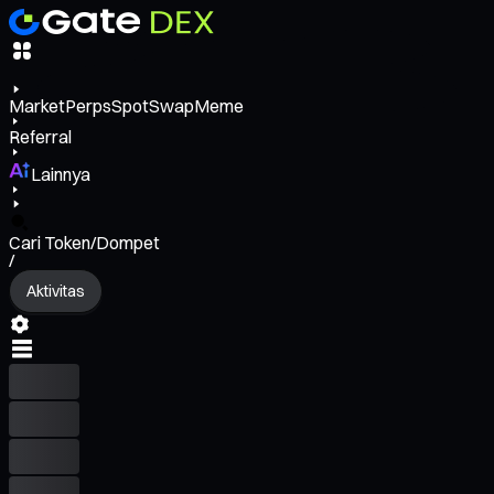
Market
Perps
Spot
Swap
Meme
Referral
Lainnya
Cari Token/Dompet
/
Aktivitas