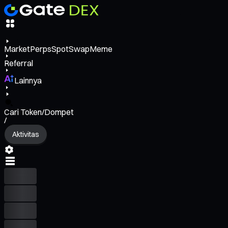
Market
Perps
Spot
Swap
Meme
Referral
Lainnya
Cari Token/Dompet
/
Aktivitas