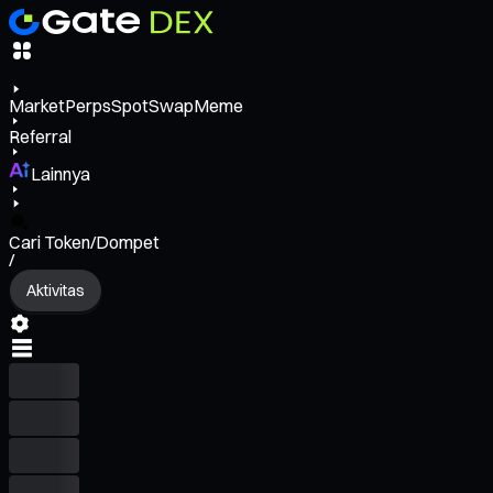
Market
Perps
Spot
Swap
Meme
Referral
Lainnya
Cari Token/Dompet
/
Aktivitas