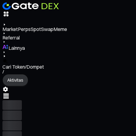
Market
Perps
Spot
Swap
Meme
Referral
Lainnya
Cari Token/Dompet
/
Aktivitas