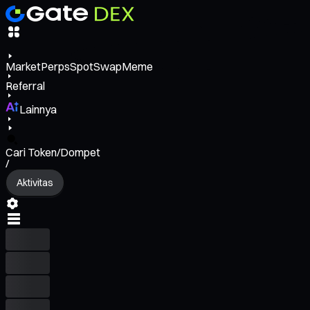
Market
Perps
Spot
Swap
Meme
Referral
Lainnya
Cari Token/Dompet
/
Aktivitas