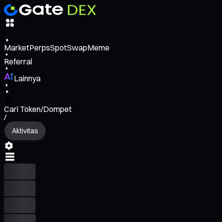
Market
Perps
Spot
Swap
Meme
Referral
Lainnya
Cari Token/Dompet
/
Aktivitas