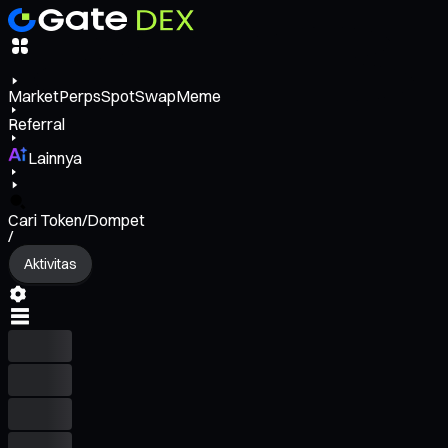
Market
Perps
Spot
Swap
Meme
Referral
Lainnya
Cari Token/Dompet
/
Aktivitas