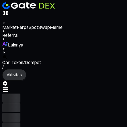
Market
Perps
Spot
Swap
Meme
Referral
Lainnya
Cari Token/Dompet
/
Aktivitas