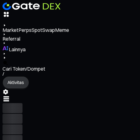
Market
Perps
Spot
Swap
Meme
Referral
Lainnya
Cari Token/Dompet
/
Aktivitas