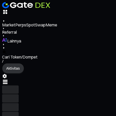
Market
Perps
Spot
Swap
Meme
Referral
Lainnya
Cari Token/Dompet
/
Aktivitas