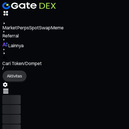
Market
Perps
Spot
Swap
Meme
Referral
Lainnya
Cari Token/Dompet
/
Aktivitas