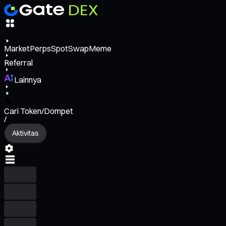
Market
Perps
Spot
Swap
Meme
Referral
Lainnya
Cari Token/Dompet
/
Aktivitas