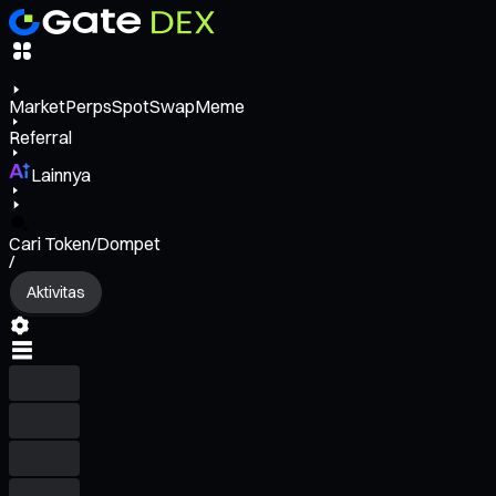
Market
Perps
Spot
Swap
Meme
Referral
Lainnya
Cari Token/Dompet
/
Aktivitas