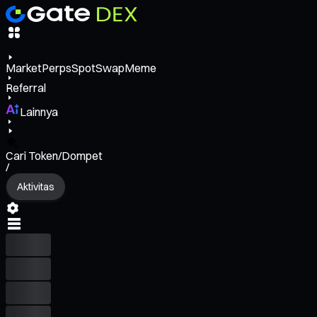
Market
Perps
Spot
Swap
Meme
Referral
Lainnya
Cari Token/Dompet
/
Aktivitas