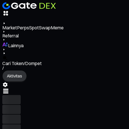
Market
Perps
Spot
Swap
Meme
Referral
Lainnya
Cari Token/Dompet
/
Aktivitas