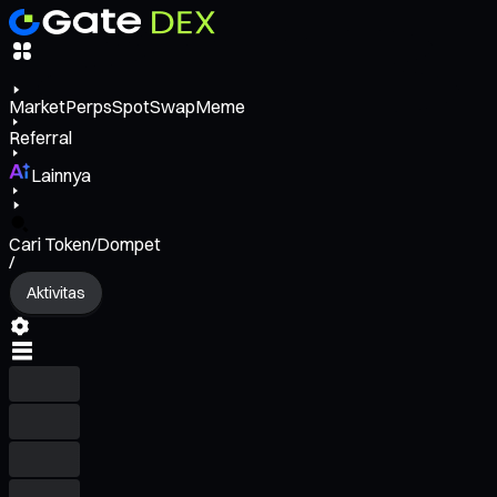
Market
Perps
Spot
Swap
Meme
Referral
Lainnya
Cari Token/Dompet
/
Aktivitas